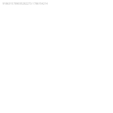
9186315789035282273
:
1786154214