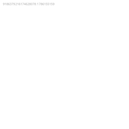
9186379216174628078
:
1786155159