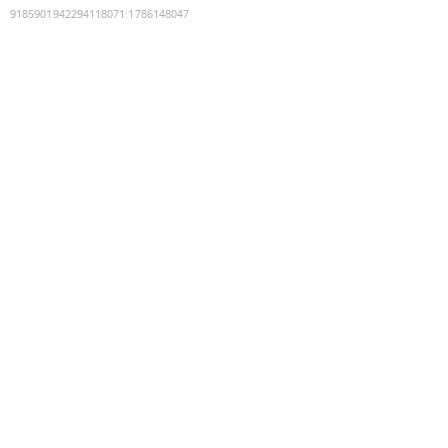
9185901942294118071
:
1786148047