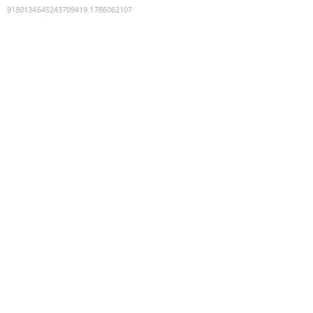
9180134645243709419
:
1786062107