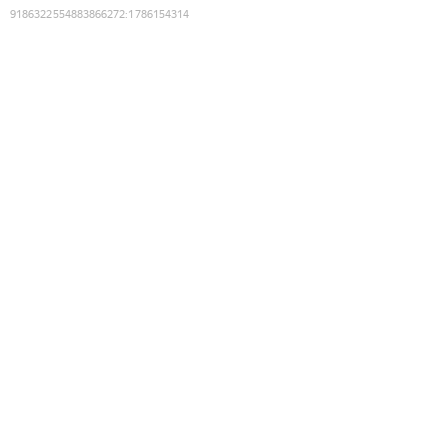
9186322554883866272
:
1786154314