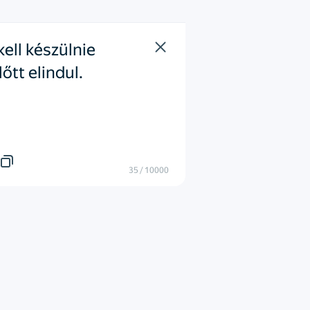
kell készülnie 
őtt elindul.
35
/
10000