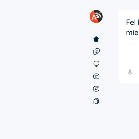
Fel 
miel