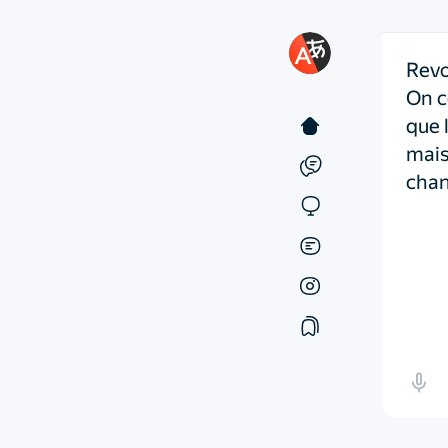
Revoi
On c
que 
mais 
chan