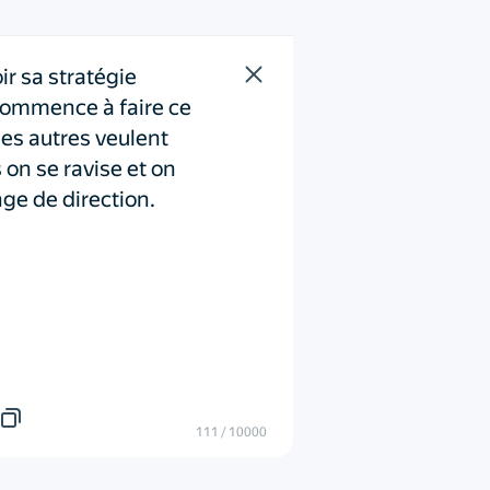
r sa stratégie 

ommence à faire ce 
les autres veulent 
on se ravise et on 
ge de direction.
111
/
10000