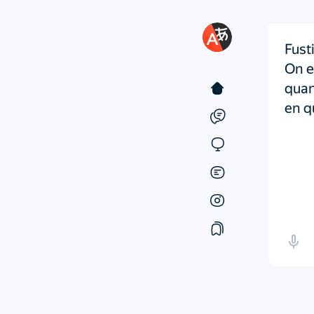
Fusti
On e
quan
en q