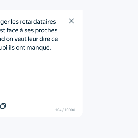
ger les retardataires 

st face à ses proches 
d on veut leur dire ce 
uoi ils ont manqué.
104
/
10000